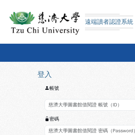
跳到主要內容
:::
:::
遠端讀者認證系統
慈濟大學圖書館遠端讀
登入
帳號
密碼