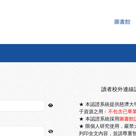
圖書館
者認證系統
讀者校外連線
★ 本認證系統提供慈濟大
子資源之用﹙
不包含已畢
★ 本認證系統採用
圖書館
★ 限個人研究使用，嚴禁
列印全文內容，並請尊重