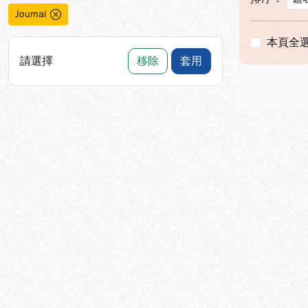
Journal
本頁全
請選擇
移除
套用