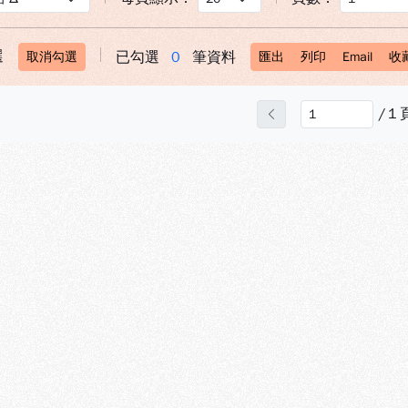
選
已勾選
0
筆資料
取消勾選
匯出
列印
Email
收
/
1
上一頁