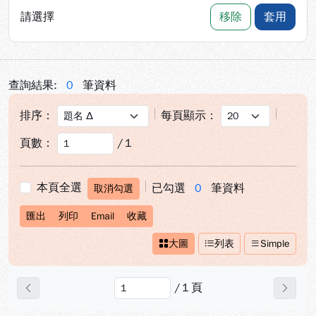
請選擇
移除
套用
查詢結果:
0
筆資料
排序：
每頁顯示：
頁數：
/
1
本頁全選
已勾選
0
筆資料
取消勾選
匯出
列印
Email
收藏
大圖
列表
Simple
/
1
頁
上一頁
下一