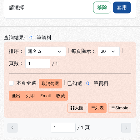
請選擇
移除
套用
查詢結果:
0
筆資料
排序：
每頁顯示：
頁數：
/
1
本頁全選
已勾選
0
筆資料
取消勾選
匯出
列印
Email
收藏
大圖
列表
Simple
/
1
頁
上一頁
下一