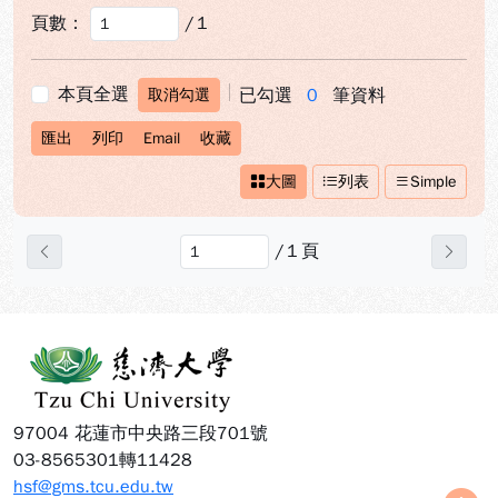
頁數：
/
1
本頁全選
已勾選
0
筆資料
取消勾選
匯出
列印
Email
收藏
大圖
列表
Simple
/
1
頁
上一頁
下一
:::
97004 花蓮市中央路三段701號
03-8565301轉11428
hsf@gms.tcu.edu.tw