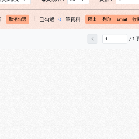
選
已勾選
0
筆資料
取消勾選
匯出
列印
Email
收
/
1
上一頁