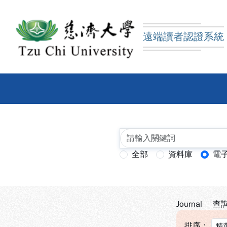
跳到主要內容
:::
:::
遠端讀者認證系統
慈濟大學圖書館遠端讀
全部
資料庫
電
查詢模式：
Journal
查詢
排序：